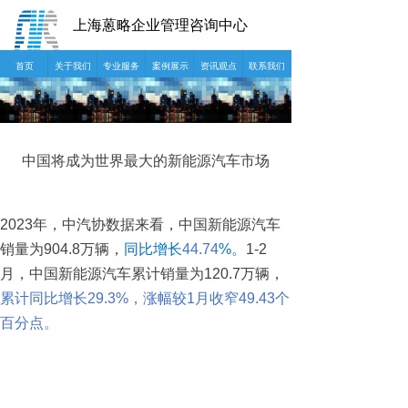
上海蒽略企业管理咨询中心
首页
关于我们
专业服务
案例展示
资讯观点
联系我们
中国将成为世界最大的新能源汽车市场
2023
年，中汽协数据来看，中国新能源汽车
销量为
904.8
万辆，
同比增长
44.74
%
。
1-2
月，中国新能源汽车累计销量为
120.7
万辆，
累计同比增长
29.3%
，涨幅较
1
月收窄
49.43
个
百分点。